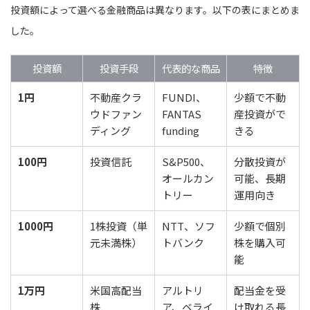
投資額によって選べる金融商品は異なります。以下の表にまとめま
した。
投資額
投資手段
代表的な商品
特徴
1円
不動産クラ
FUNDI、
少額で不動
ウドファン
FANTAS
産投資がで
ディング
funding
きる
100円
投資信託
S&P500、
分散投資が
オールカン
可能、長期
トリー
運用向き
1000円
1株投資（単
NTT、ソフ
少額で個別
元未満株）
トバンク
株を購入可
能
1万円
米国高配当
アルトリ
配当金を受
株
ア、ベライ
け取れる長