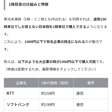
1株投資の仕組みと特徴
単元未満株（S株・ミニ株とも呼ばれる）を利用すれば、
通常100
株単位でしか買えない日本株を1株単位で購入できる
ようになりま
す。
これにより、
1000円以下で有名企業の株主になれる
のが魅力で
す。
例えば、
以下のような大企業の株が1000円以下で購入可能
です。
（株価は変動するため、最新情報をチェックしてください）
企業名
1株の価格（目安）
業界
NTT
約158円
通信
ソフトバンク
約199円
通信