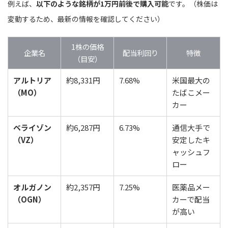
例えば、
以下のような銘柄が1万円前後で購入可能
です。（株価は
変動するため、最新の情報を確認してください）
1株の価格
企業名
配当利回り
特徴
（目安）
アルトリア
約8,331円
7.68%
米国最大の
（MO）
たばこメー
カー
ベライゾン
約6,287円
6.73%
通信大手で
（VZ）
安定したキ
ャッシュフ
ロー
オルガノン
約2,357円
7.25%
医薬品メー
（OGN）
カーで配当
が高い