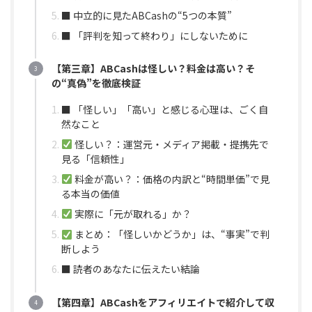
■ 中立的に見たABCashの“5つの本質”
■ 「評判を知って終わり」にしないために
【第三章】ABCashは怪しい？料金は高い？そ
の“真偽”を徹底検証
■ 「怪しい」「高い」と感じる心理は、ごく自
然なこと
怪しい？：運営元・メディア掲載・提携先で
見る「信頼性」
料金が高い？：価格の内訳と“時間単価”で見
る本当の価値
実際に「元が取れる」か？
まとめ：「怪しいかどうか」は、“事実”で判
断しよう
■ 読者のあなたに伝えたい結論
【第四章】ABCashをアフィリエイトで紹介して収