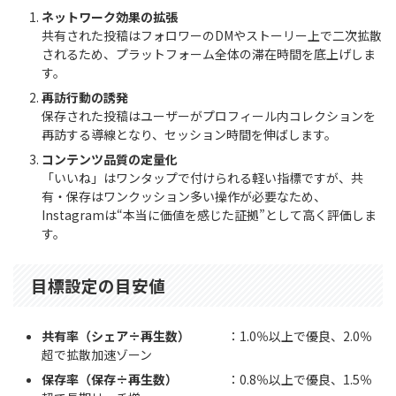
ネットワーク効果の拡張
共有された投稿はフォロワーのDMやストーリー上で二次拡散
されるため、プラットフォーム全体の滞在時間を底上げしま
す。
再訪行動の誘発
保存された投稿はユーザーがプロフィール内コレクションを
再訪する導線となり、セッション時間を伸ばします。
コンテンツ品質の定量化
「いいね」はワンタップで付けられる軽い指標ですが、共
有・保存はワンクッション多い操作が必要なため、
Instagramは“本当に価値を感じた証拠”として高く評価しま
す。
目標設定の目安値
共有率（シェア÷再生数）
：1.0％以上で優良、2.0％
超で拡散加速ゾーン
保存率（保存÷再生数）
：0.8％以上で優良、1.5％