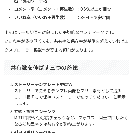
超で長期リーチ増
コメント率（コメント÷再生数）
：0.5％以上が目安
いいね率（いいね÷再生数）
：3〜4％で安定圏
上記はリール動画を対象にした平均的なベンチマークです。
いいね率が多少低くても、共有率と保存率が基準を超えていればエ
クスプローラー掲載率が高まる傾向があります。
共有数を伸ばす三つの施策
ストーリーテンプレート型CTA
ストーリーで使えるテンプレ画像をフリー素材として提供
し、「長押しで保存→ストーリーで使ってください」と明示
します。
共感・診断コンテンツ
MBTI診断や○○度チェックなど、フォロワー同士で回したく
なる参加型ネタは共有率が跳ね上がります。
引用可ポリシーの明示