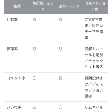
毎投稿チェッ
改善アクショ
指標
週次トレンド
ク
ン例
共有率
◎
◎
CTA文言修
正／診断系
テーマを増
量
保存率
◎
◎
図解カルー
セルを追加
／チェック
リスト導入
コメント率
○
◎
質問投げ掛
け／ディス
カッション
誘導
いいね率
△
○
サムネイル