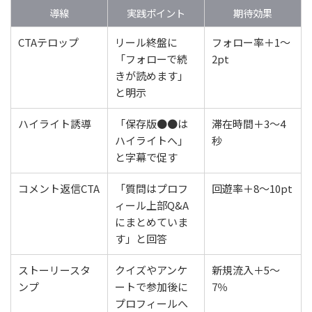
導線
実践ポイント
期待効果
CTAテロップ
リール終盤に
フォロー率＋1〜
「フォローで続
2pt
きが読めます」
と明示
ハイライト誘導
「保存版●●は
滞在時間＋3〜4
ハイライトへ」
秒
と字幕で促す
コメント返信CTA
「質問はプロフ
回遊率＋8〜10pt
ィール上部Q&A
にまとめていま
す」と回答
ストーリースタ
クイズやアンケ
新規流入＋5〜
ンプ
ートで参加後に
7％
プロフィールへ