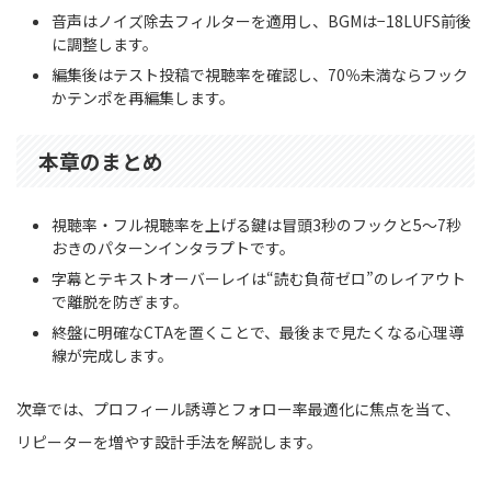
音声はノイズ除去フィルターを適用し、BGMは−18LUFS前後
に調整します。
編集後はテスト投稿で視聴率を確認し、70％未満ならフック
かテンポを再編集します。
本章のまとめ
視聴率・フル視聴率を上げる鍵は冒頭3秒のフックと5〜7秒
おきのパターンインタラプトです。
字幕とテキストオーバーレイは“読む負荷ゼロ”のレイアウト
で離脱を防ぎます。
終盤に明確なCTAを置くことで、最後まで見たくなる心理導
線が完成します。
次章では、プロフィール誘導とフォロー率最適化に焦点を当て、
リピーターを増やす設計手法を解説します。