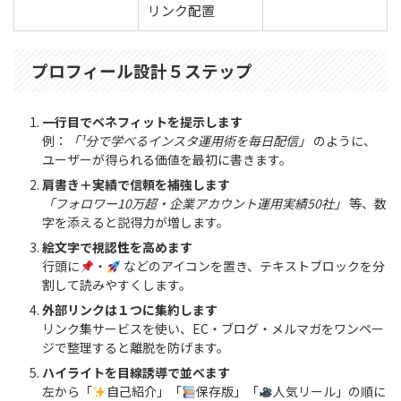
リンク配置
プロフィール設計５ステップ
一行目でベネフィットを提示します
例：
「¹分で学べるインスタ運用術を毎日配信」
のように、
ユーザーが得られる価値を最初に書きます。
肩書き＋実績で信頼を補強します
「フォロワー10万超・企業アカウント運用実績50社」
等、数
字を添えると説得力が増します。
絵文字で視認性を高めます
行頭に
・
などのアイコンを置き、テキストブロックを分
割して読みやすくします。
外部リンクは１つに集約します
リンク集サービスを使い、EC・ブログ・メルマガをワンペー
ジで整理すると離脱を防げます。
ハイライトを目線誘導で並べます
左から「
自己紹介」「
保存版」「
人気リール」の順に