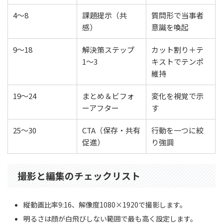
4〜8
課題提示（共
質問形で当事者
感）
意識を喚起
9〜18
解決策ステップ
カット割り＋テ
1〜3
キストでテンポ
維持
19〜24
まとめ＆ビフォ
変化を視覚で示
ーアフター
す
25〜30
CTA（保存・共有
行動を一つに絞
促進）
り強調
撮影と編集のチェックリスト
縦動画比率9:16、解像度1080×1920で撮影します。
明るさは顔が白飛びしない範囲で最も高く設定します。