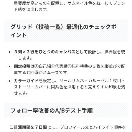
重要度が高いものを配置し、サムネイル色を統一してブラン
ド感を演出します。
グリッド（投稿一覧）最適化のチェックポ
イント
３列×３行をひとつのキャンバスとして設計
し、世界観を統
一します。
固定投稿
は①自己紹介②実績③無料特典の３枚を縦並びで配
置すると回遊がスムーズです。
カラーガイド
を設定し、リールサムネ・カルーセル１枚目・
ストーリーカバーに同系色を採用すると覚えやすい印象を残
せます。
フォロー率改善のA/Bテスト手順
計測期間を７日間
とし、プロフィール文とハイライト順序を