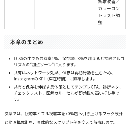
訴求改善／
カラーコン
トラスト調
整
本章のまとめ
LCSSの中でも共有率1％、保存率0.8％を超えると拡散アルゴ
リズムの“加点ゾーン”に入ります。
共有はネットワーク効果、保存は再訪行動を生むため、
InstagramのKPI（滞在時間）に直結します。
共有と保存を伸ばす具体策としてテンプレCTA、診断ネタ、
チェックリスト、図解カルーセルが即効性の高い打ち手で
す。
次章では、視聴率とフル視聴率を70％超へ引き上げるフック設計
と動画構成術を、具体的なスクリプト例を交えて解説します。