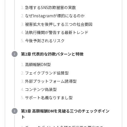
急増するSNS詐欺被害の実数
なぜInstagramが標的になるのか
被害拡大を後押しする三つの社会要因
法執行機関が警告する最新トレンド
今後予測されるリスク
第2章 代表的な詐欺パターンと特徴
高額報酬DM型
フェイクブランド協賛型
外部プラットフォーム誘導型
コンテンツ偽装型
サポート名義なりすまし型
第3章 高額報酬DMを見破る三つのチェックポイン
ト