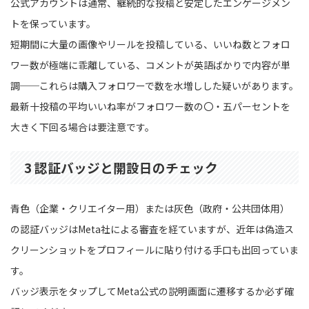
公式アカウントは通常、継続的な投稿と安定したエンゲージメン
トを保っています。
短期間に大量の画像やリールを投稿している、いいね数とフォロ
ワー数が極端に乖離している、コメントが英語ばかりで内容が単
調──これらは購入フォロワーで数を水増しした疑いがあります。
最新十投稿の平均いいね率がフォロワー数の〇・五パーセントを
大きく下回る場合は要注意です。
3 認証バッジと開設日のチェック
青色（企業・クリエイター用）または灰色（政府・公共団体用）
の認証バッジはMeta社による審査を経ていますが、近年は偽造ス
クリーンショットをプロフィールに貼り付ける手口も出回っていま
す。
バッジ表示をタップしてMeta公式の説明画面に遷移するか必ず確