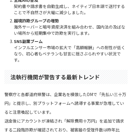
契約書や請求書を自動生成し、ネイティブ日本語で送付する
ことで不自然さが大幅に減少しました。
越境詐欺グループの増勢
海外サーバーと暗号資産決済を組み合わせ、国内法の及ばな
い場所から短期集中で詐欺を実行します。
SNS副業ブーム
インフルエンサー市場の拡大で「高額報酬」への耐性が低く
なり、初心者もベテランも甘言に揺さぶられやすい状況で
す。
法執行機関が警告する最新トレンド
警察庁と各都道府県警は、企業名を模倣したDMで「先払い三十万
円」と提示し、別プラットフォームへ誘導する事案が急増してい
ると注意喚起しています。
送金後にアカウントが凍結され「解除費用十万円」を追加で請求
する二段階詐欺が確認されており、被害届の受理件数は昨年比