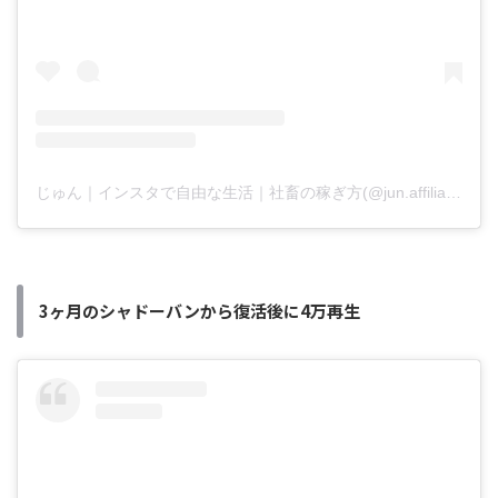
じゅん｜インスタで自由な生活｜社畜の稼ぎ方(@jun.affiliate.fukugyo)がシェアした投稿
3ヶ月のシャドーバンから復活後に4万再生