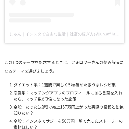
じゅん｜インスタで自由な生活｜社畜の稼ぎ方(@jun.affiliate.fukugyo)がシェアした投稿
この1つのテーマを訴求するときは、フォロワーさんの悩み解決に
なるテーマを選びましょう。
ダイエット系：1週間で楽しく5kg痩せた激うまレシピ集
恋愛系：マッチングアプリのプロフィールにある言葉を入れ
たら、マッチ数が3倍になった施策
全般：たった1投稿で売上157万円上がった実際の投稿と動線
知りたい？
全般：インスタでサジーを50万円一撃で売ったストーリーの
素材ほしい？