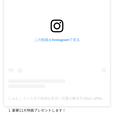
この投稿をInstagramで見る
じゅん｜インスタで自由な生活｜社畜の稼ぎ方(@jun.affiliate.fukugyo)がシェアした投稿
豪華11大特典プレゼントします！