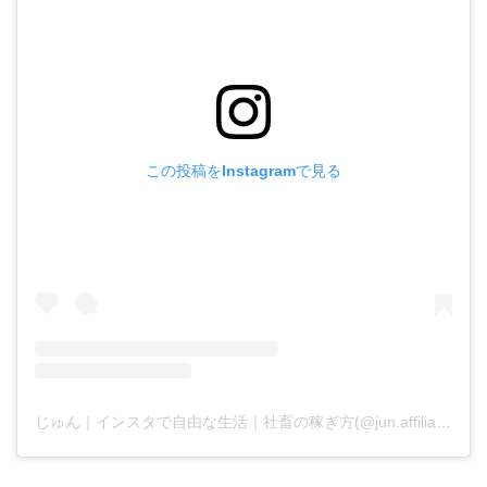
この投稿をInstagramで見る
じゅん｜インスタで自由な生活｜社畜の稼ぎ方(@jun.affiliate.fukugyo)がシェアした投稿