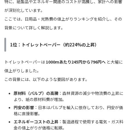
特に、紙製品やエネルギー関連のコストが高騰し、家計への影響
が深刻化しています。
ここでは、日用品・光熱費の値上がりランキングを紹介し、その
背景について詳しく解説します。
1位：トイレットペーパー（約224%の上昇）
トイレットペーパーは
1000mあたり245円から796円へ
と大幅に
値上がりしました。
この背景には、以下のような要因があります。
原材料（パルプ）の高騰
：森林資源の減少や物流費の上昇に
より、紙の原材料費が増加。
円安の影響
：日本はパルプを輸入に依存しており、円安が価
格に直接影響。
エネルギーコストの上昇
：製造過程で使用する電気・ガス料
金の値上がりが価格に転嫁。