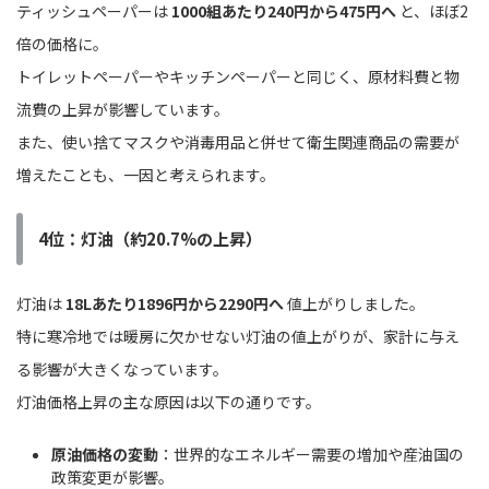
ティッシュペーパーは
1000組あたり240円から475円へ
と、ほぼ2
倍の価格に。
トイレットペーパーやキッチンペーパーと同じく、原材料費と物
流費の上昇が影響しています。
また、使い捨てマスクや消毒用品と併せて衛生関連商品の需要が
増えたことも、一因と考えられます。
4位：灯油（約20.7%の上昇）
灯油は
18Lあたり1896円から2290円へ
値上がりしました。
特に寒冷地では暖房に欠かせない灯油の値上がりが、家計に与え
る影響が大きくなっています。
灯油価格上昇の主な原因は以下の通りです。
原油価格の変動
：世界的なエネルギー需要の増加や産油国の
政策変更が影響。