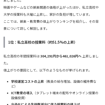
昇しました。
映画やゲームなどの娯楽関連の価格が上がったほか、私立高校や
大学の授業料も大幅に上昇し、家計の負担が増しています。
ここでは、娯楽・教育費の値上がりランキングを紹介し、その背
景について詳しく解説します。
1位：私立高校の授業料（約51.5%の上昇）
私立高校の年間授業料は
304,291円から461,026円へ
上昇しまし
た。
値上がりの要因として、以下のようなものが挙げられます。
学校運営コストの上昇
（教員の給与増加、設備の維持費な
ど）
ICT教育の導入
（タブレット端末の配布やオンライン授業の
設備投資）
少子化による生徒数減少に伴う授業料の値上げ