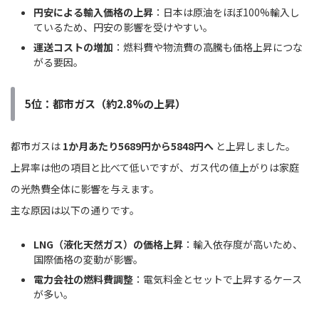
円安による輸入価格の上昇
：日本は原油をほぼ100%輸入し
ているため、円安の影響を受けやすい。
運送コストの増加
：燃料費や物流費の高騰も価格上昇につな
がる要因。
5位：都市ガス（約2.8%の上昇）
都市ガスは
1か月あたり5689円から5848円へ
と上昇しました。
上昇率は他の項目と比べて低いですが、ガス代の値上がりは家庭
の光熱費全体に影響を与えます。
主な原因は以下の通りです。
LNG（液化天然ガス）の価格上昇
：輸入依存度が高いため、
国際価格の変動が影響。
電力会社の燃料費調整
：電気料金とセットで上昇するケース
が多い。