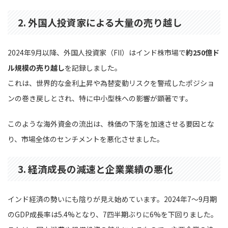
2. 外国人投資家による大量の売り越し
2024年9月以降、外国人投資家（FII）はインド株市場で
約250億ド
ル規模の売り越し
を記録しました。
これは、世界的な金利上昇や為替変動リスクを警戒したポジショ
ンの巻き戻しとされ、特に中小型株への影響が顕著です。
このような海外資金の流出は、株価の下落を加速させる要因とな
り、市場全体のセンチメントを悪化させました。
3. 経済成長の減速と企業業績の悪化
インド経済の勢いにも陰りが見え始めています。2024年7〜9月期
のGDP成長率は5.4%となり、7四半期ぶりに6%を下回りました。