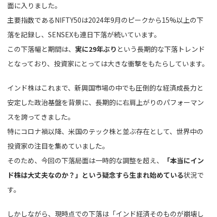
面に入りました。
主要指数であるNIFTY50は2024年9月のピークから15%以上の下
落を記録し、SENSEXも連日下落が続いています。
この下落幅と期間は、
実に29年ぶり
という長期的な下落トレンド
となっており、投資家にとっては大きな衝撃をもたらしています。
インド株はこれまで、新興国市場の中でも圧倒的な経済成長力と
安定した政治基盤を背景に、長期的に右肩上がりのパフォーマン
スを誇ってきました。
特にコロナ禍以降、米国のテック株と並ぶ存在として、世界中の
投資家の注目を集めていました。
そのため、今回の下落局面は一時的な調整を超え、
「本当にイン
ド株は大丈夫なのか？」という疑念すら生まれ始めている
状況で
す。
しかしながら、現時点での下落は「インド経済そのものが崩壊し