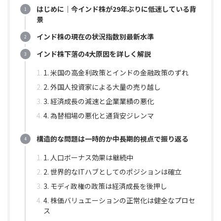
はじめに｜今インド株が29年ぶりに低迷している背
景
インド株の現在の状況指数別最新水準
インド株下落の4大原因を詳しく解説
1. 米国の高金利政策とインドの金融政策のずれ
2. 外国人投資家による大量の売り越し
3. 経済成長の減速と企業業績の悪化
4. 為替相場の悪化と通貨安ジレンマ
構造的な問題は一時的か中長期的視点で振り返る
1. 人口ボーナス効果は継続中
2. 世界的なITハブとしてのポジションは確立
3. モディ政権の政策は経済成長を後押し
4. 株価バリュエーションの正常化は健全なプロセ
ス