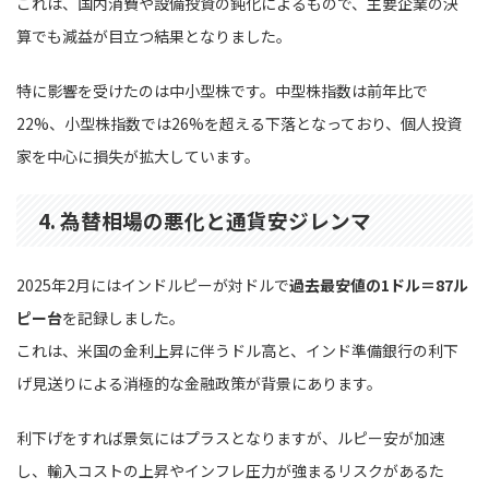
これは、国内消費や設備投資の鈍化によるもので、主要企業の決
算でも減益が目立つ結果となりました。
特に影響を受けたのは中小型株です。中型株指数は前年比で
22%、小型株指数では26%を超える下落となっており、個人投資
家を中心に損失が拡大しています。
4. 為替相場の悪化と通貨安ジレンマ
2025年2月にはインドルピーが対ドルで
過去最安値の1ドル＝87ル
ピー台
を記録しました。
これは、米国の金利上昇に伴うドル高と、インド準備銀行の利下
げ見送りによる消極的な金融政策が背景にあります。
利下げをすれば景気にはプラスとなりますが、ルピー安が加速
し、輸入コストの上昇やインフレ圧力が強まるリスクがあるた