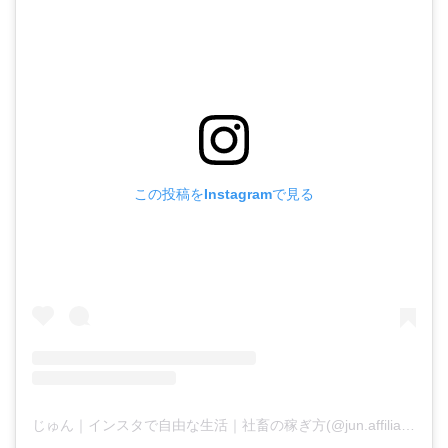
この投稿をInstagramで見る
じゅん｜インスタで自由な生活｜社畜の稼ぎ方(@jun.affiliate.fukugyo)がシェアした投稿