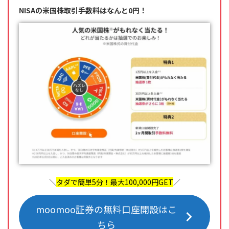
NISAの米国株取引手数料はなんと0円！
＼
タダで簡単5分！最大100,000円GET
／
moomoo証券の無料口座開設はこ
ちら