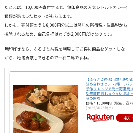
たとえば、10,000円寄付すると、無印良品の人気レトルトカレー4
種類が詰まったセットがもらえます。
しかも、寄付額のうち8,000円分以上は翌年の所得税・住民税から
控除されるため、自己負担はわずか2,000円だけなのです。
無印好きなら、ふるさと納税を利用してお得に商品をゲットしな
がら、地域貢献もできるので一石二鳥ですね。
【ふるさと納税】型無印の
詰め合わせセット3種 6パック
手作り レンジで簡単調理 馬
型無夢荘 馬しゅうまい 馬ミ
豚の角煮
価格：10,000円（税込、送料
(2025/4/26時点)
楽天