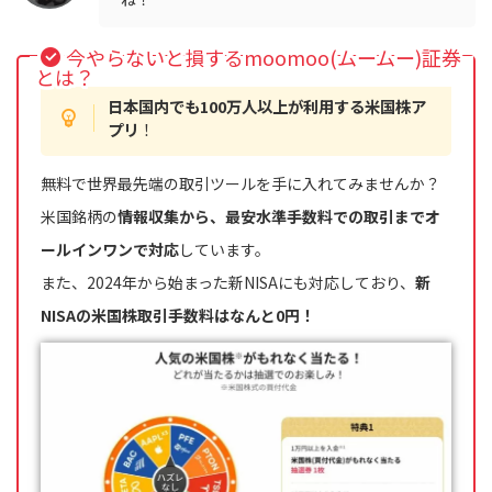
今やらないと損するmoomoo(ムームー)証券
とは？
日本国内でも100万人以上が利用する米国株ア
プリ
！
無料で世界最先端の取引ツールを手に入れてみませんか？
米国銘柄の
情報収集から、最安水準手数料での取引までオ
ールインワンで対応
しています。
また、2024年から始まった新NISAにも対応しており、
新
NISAの米国株取引手数料はなんと0円！