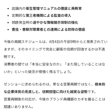
店舗内の
衛生管理マニュアルの徹底と再教育
定期的な
第三者機関による監査の導入
問題発生時の
速やかな情報開示体制の強化
害虫・害獣対策業者との連携による防除の徹底
今後の再開スケジュールは、4月4日の午前9時からと発表されてい
ますが、そのタイミングで完全に顧客の信頼が回復するかは不透
明です。
消費者の間では「本当に安全なのか」「また隠していることはな
いか」といった疑念が根強く残るでしょう。
ゼンショーに求められるのは、単なる営業再開ではなく、
根本的
な企業体質の見直しと、信頼回復に向けた誠実な姿勢
です。
営業再開後の対応が、今後のブランド再構築のカギを握ることは
間違いありません。