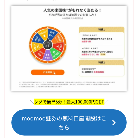
＼
タダで簡単5分！最大100,000円GET
／
moomoo証券の無料口座開設はこ
ちら