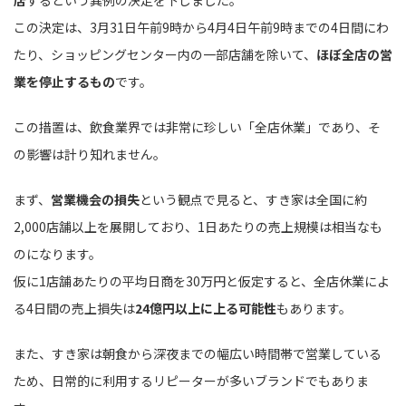
店
するという異例の決定を下しました。
この決定は、3月31日午前9時から4月4日午前9時までの4日間にわ
たり、ショッピングセンター内の一部店舗を除いて、
ほぼ全店の営
業を停止するもの
です。
この措置は、飲食業界では非常に珍しい「全店休業」であり、そ
の影響は計り知れません。
まず、
営業機会の損失
という観点で見ると、すき家は全国に約
2,000店舗以上を展開しており、1日あたりの売上規模は相当なも
のになります。
仮に1店舗あたりの平均日商を30万円と仮定すると、全店休業によ
る4日間の売上損失は
24億円以上に上る可能性
もあります。
また、すき家は朝食から深夜までの幅広い時間帯で営業している
ため、日常的に利用するリピーターが多いブランドでもありま