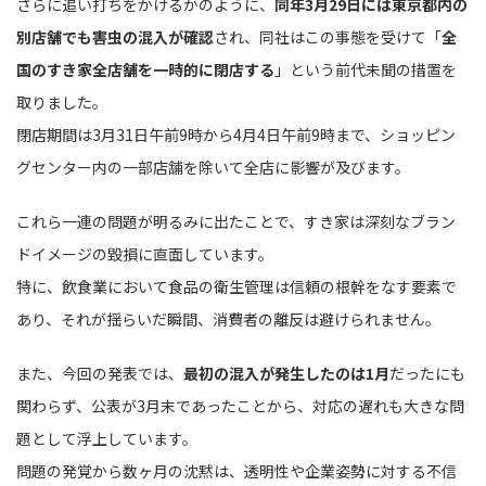
さらに追い打ちをかけるかのように、
同年3月29日には東京都内の
別店舗でも害虫の混入が確認
され、同社はこの事態を受けて「
全
国のすき家全店舗を一時的に閉店する
」という前代未聞の措置を
取りました。
閉店期間は3月31日午前9時から4月4日午前9時まで、ショッピン
グセンター内の一部店舗を除いて全店に影響が及びます。
これら一連の問題が明るみに出たことで、すき家は深刻なブラン
ドイメージの毀損に直面しています。
特に、飲食業において食品の衛生管理は信頼の根幹をなす要素で
あり、それが揺らいだ瞬間、消費者の離反は避けられません。
また、今回の発表では、
最初の混入が発生したのは1月
だったにも
関わらず、公表が3月末であったことから、対応の遅れも大きな問
題として浮上しています。
問題の発覚から数ヶ月の沈黙は、透明性や企業姿勢に対する不信