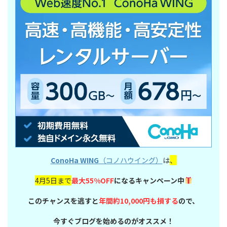
ConoHa WING
（コノハウイング）
は
、
4月5日まで
最大55%OFF
になるキャンペーン中
このチャンスを逃すと
年間約10,000円も損する
ので、
今すぐブログを始めるのがオススメ！