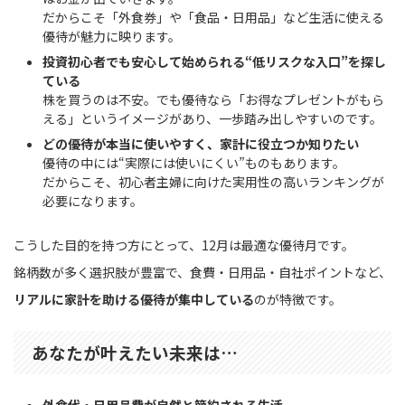
だからこそ「外食券」や「食品・日用品」など生活に使える
優待が魅力に映ります。
投資初心者でも安心して始められる“低リスクな入口”を探し
ている
株を買うのは不安。でも優待なら「お得なプレゼントがもら
える」というイメージがあり、一歩踏み出しやすいのです。
どの優待が本当に使いやすく、家計に役立つか知りたい
優待の中には“実際には使いにくい”ものもあります。
だからこそ、初心者主婦に向けた実用性の高いランキングが
必要になります。
こうした目的を持つ方にとって、12月は最適な優待月です。
銘柄数が多く選択肢が豊富で、食費・日用品・自社ポイントなど、
リアルに家計を助ける優待が集中している
のが特徴です。
あなたが叶えたい未来は…
外食代・日用品費が自然と節約される生活