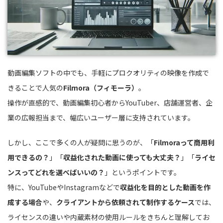
動画編集ソフトの中でも、手軽にプロクオリティの映像を作成で
きることで人気の
Filmora（フィモーラ）
。
操作が直感的で、動画編集初心者からYouTuber、店舗運営者、企
業の広報担当まで、幅広いユーザー層に支持されています。
しかし、ここで多くの人が疑問に思うのが、「
Filmoraって商用利
用できるの？
」「
収益化された動画に使っても大丈夫？
」「
ライセ
ンスってどれを選べばいいの？
」というポイントです。
特に、YouTubeやInstagramなどで
収益化を目的とした動画を作
成する場合
や、
クライアントから依頼されて制作するケース
では、
ライセンスの違いや内蔵素材の使用ルールをきちんと理解してお