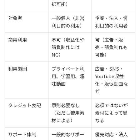
択可能）
対象者
一般個人（非営
企業・法人・営
利目的の利用）
利目的の利用者
商用利用
不可
（収益化や
可
（広告・販
請負制作には
売・請負制作も
NG）
可能）
利用範囲
プライベート利
広告・SNS・
用、学習用、趣
YouTube収益
味動画
化・販促動画な
ど
クレジット表記
原則必要なし
必須ではないが
（ただし使用素
素材によって異
材による）
なる
サポート体制
一般的なサポー
優先対応・法人