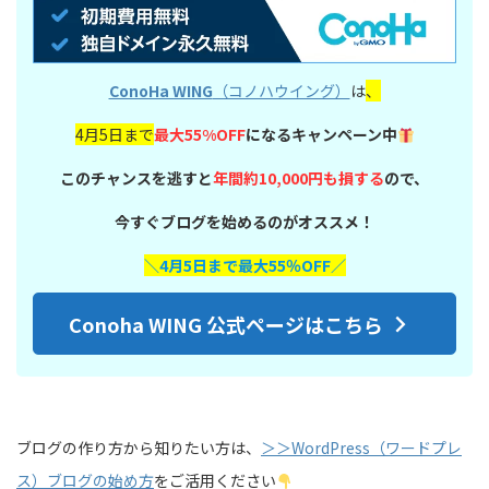
ConoHa WING
（コノハウイング）
は
、
4月5日まで
最大55%OFF
になるキャンペーン中
このチャンスを逃すと
年間約10,000円も損する
ので、
今すぐブログを始めるのがオススメ！
＼4月5日まで最大55％OFF／
Conoha WING 公式ページはこちら
ブログの作り方から知りたい方は、
＞＞WordPress（ワードプレ
ス）ブログの始め方
をご活用ください